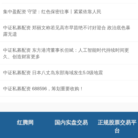
集中盈配资 守望：红色保密往事丨紧紧依靠人民
中证私募配资 郑丽文称若见高市早苗绝不讨好迎合 政治底色暴
露无遗
中证私募配资 东方港湾董事长但斌：人工智能时代持续时间更
久、创造财富更多
中证私募配资 日本八丈岛东部海域发生5.0级地震
中证私募配资 688596，筹划重要收购！
红腾网
国内实盘交易
正规股票交易平
台