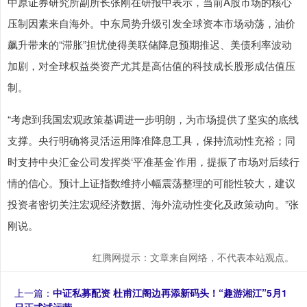
中原证券研究所副所长张刚在研报中表示，当前A股市场的核心
压制因素来自海外。中东局势升级引发全球资本市场动荡，油价
飙升带来的“滞胀”担忧使得美联储降息预期推迟、美债利率波动
加剧，对全球权益类资产尤其是高估值的科技成长股形成估值压
制。
“考虑到我国宏观政策基调进一步明朗，为市场提供了坚实的底线
支撑。央行明确将灵活运用降准降息工具，保持流动性充裕；同
时支持中央汇金公司发挥类‘平准基金’作用，提振了市场对后续行
情的信心。预计上证指数维持小幅震荡整理的可能性较大，建议
投资者密切关注宏观经济数据、海外流动性变化及政策动向。”张
刚说。
红腾网提示：文章来自网络，不代表本站观点。
上一篇：
中证私募配资 杜甫江阁边再添新码头！“趣游湘江”5月1