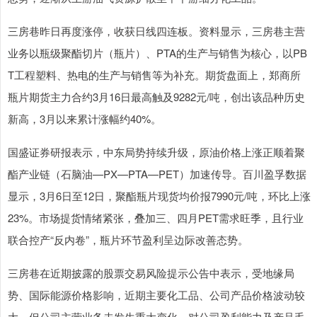
三房巷昨日再度涨停，收获日线四连板。资料显示，三房巷主营
业务以瓶级聚酯切片（瓶片）、PTA的生产与销售为核心，以PB
T工程塑料、热电的生产与销售等为补充。期货盘面上，郑商所
瓶片期货主力合约3月16日最高触及9282元/吨，创出该品种历史
新高，3月以来累计涨幅约40%。
国盛证券研报表示，中东局势持续升级，原油价格上涨正顺着聚
酯产业链（石脑油—PX—PTA—PET）加速传导。百川盈孚数据
显示，3月6日至12日，聚酯瓶片现货均价报7990元/吨，环比上涨
23%。市场提货情绪紧张，叠加三、四月PET需求旺季，且行业
联合控产“反内卷”，瓶片环节盈利呈边际改善态势。
三房巷在近期披露的股票交易风险提示公告中表示，受地缘局
势、国际能源价格影响，近期主要化工品、公司产品价格波动较
大，但公司主营业务未发生重大变化，对公司盈利能力及产品毛