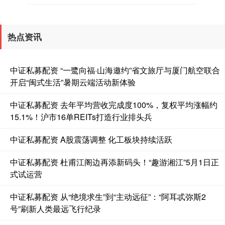
热点资讯
中证私募配资 “一鹭向福·山海邀约”省文旅厅与厦门航空联合
开启“闽式生活”暑期云端活动新体验
中证私募配资 去年平均营收完成度100%，复权平均涨幅约
15.1%！沪市16单REITs打造行业排头兵
中证私募配资 A股震荡调整 化工板块持续活跃
中证私募配资 杜甫江阁边再添新码头！“趣游湘江”5月1日正
式试运营
中证私募配资 从“绝境求生”到“主动远征”：“阿耳忒弥斯2
号”刷新人类最远飞行纪录