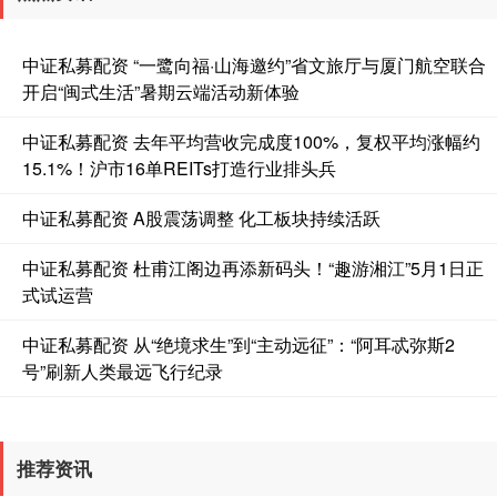
中证私募配资 “一鹭向福·山海邀约”省文旅厅与厦门航空联合
开启“闽式生活”暑期云端活动新体验
中证私募配资 去年平均营收完成度100%，复权平均涨幅约
15.1%！沪市16单REITs打造行业排头兵
中证私募配资 A股震荡调整 化工板块持续活跃
中证私募配资 杜甫江阁边再添新码头！“趣游湘江”5月1日正
式试运营
中证私募配资 从“绝境求生”到“主动远征”：“阿耳忒弥斯2
号”刷新人类最远飞行纪录
推荐资讯