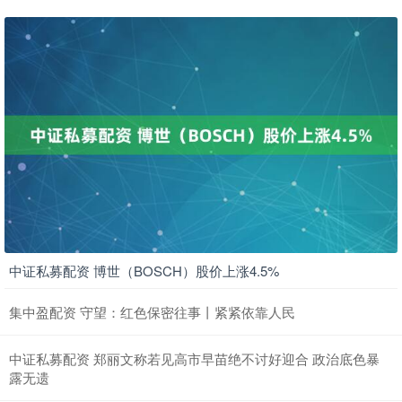
中证私募配资 博世（BOSCH）股价上涨4.5%
集中盈配资 守望：红色保密往事丨紧紧依靠人民
中证私募配资 郑丽文称若见高市早苗绝不讨好迎合 政治底色暴
露无遗