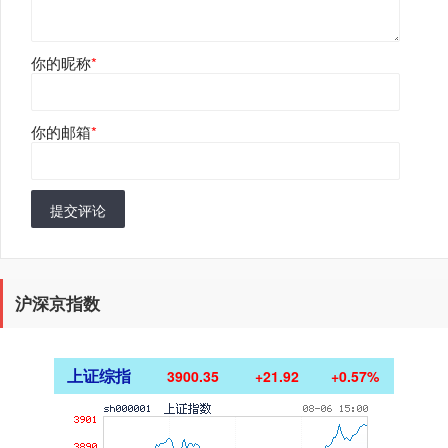
你的昵称
*
你的邮箱
*
提交评论
沪深京指数
上证综指
3900.35
+21.92
+0.57%