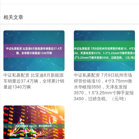
相关文章
中证私募配资 比亚迪8月新能源
中证私募配资 7月9日杭州市场
车销量近37.4万辆，全球累计销
焊管价格涨10，4寸3.75mm衡
量超1340万辆
水华岐报3550，天津友发报
3570，1.5*3.25mm寸脚手架报
3450，过磅含税。（元/吨）