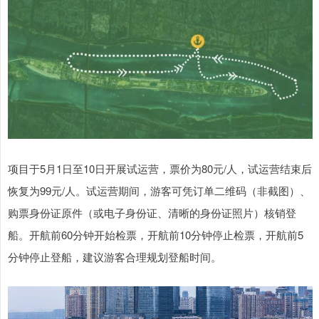
项目于5月1日至10日开展试运营，票价为80元/人，试运营结束后
恢复为99元/人。试运营期间，游客可凭订单二维码（非截图）、
购票身份证原件（或电子身份证、清晰的身份证照片）核销登
船。开航前60分钟开始检票，开航前10分钟停止检票，开航前5
分钟停止登船，建议游客合理规划登船时间。