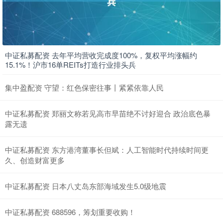
中证私募配资 去年平均营收完成度100%，复权平均涨幅约
15.1%！沪市16单REITs打造行业排头兵
集中盈配资 守望：红色保密往事丨紧紧依靠人民
中证私募配资 郑丽文称若见高市早苗绝不讨好迎合 政治底色暴
露无遗
中证私募配资 东方港湾董事长但斌：人工智能时代持续时间更
久、创造财富更多
中证私募配资 日本八丈岛东部海域发生5.0级地震
中证私募配资 688596，筹划重要收购！