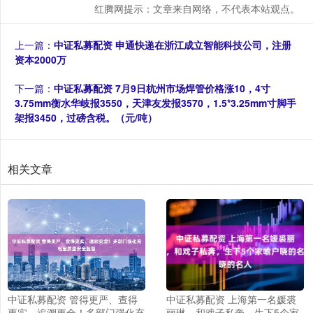
红腾网提示：文章来自网络，不代表本站观点。
上一篇：
中证私募配资 申通快递在浙江成立智能科技公司，注册
资本2000万
下一篇：
中证私募配资 7月9日杭州市场焊管价格涨10，4寸
3.75mm衡水华岐报3550，天津友发报3570，1.5*3.25mm寸脚手
架报3450，过磅含税。（元/吨）
相关文章
中证私募配资 管得更严、查得
中证私募配资 上海第一名媛裘
更实、追溯更全！多部门强化充
丽琳，和戏子私奔，生下5个家