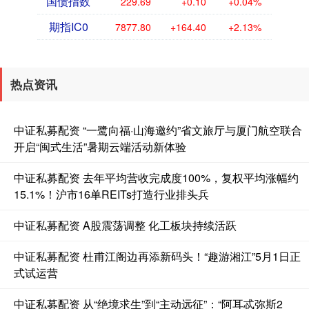
国债指数
229.69
+0.10
+0.04%
期指IC0
7877.80
+164.40
+2.13%
热点资讯
中证私募配资 “一鹭向福·山海邀约”省文旅厅与厦门航空联合
开启“闽式生活”暑期云端活动新体验
中证私募配资 去年平均营收完成度100%，复权平均涨幅约
15.1%！沪市16单REITs打造行业排头兵
中证私募配资 A股震荡调整 化工板块持续活跃
中证私募配资 杜甫江阁边再添新码头！“趣游湘江”5月1日正
式试运营
中证私募配资 从“绝境求生”到“主动远征”：“阿耳忒弥斯2