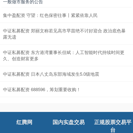
一般做市服务的公告
集中盈配资 守望：红色保密往事丨紧紧依靠人民
中证私募配资 郑丽文称若见高市早苗绝不讨好迎合 政治底色暴
露无遗
中证私募配资 东方港湾董事长但斌：人工智能时代持续时间更
久、创造财富更多
中证私募配资 日本八丈岛东部海域发生5.0级地震
中证私募配资 688596，筹划重要收购！
红腾网
国内实盘交易
正规股票交易平
台