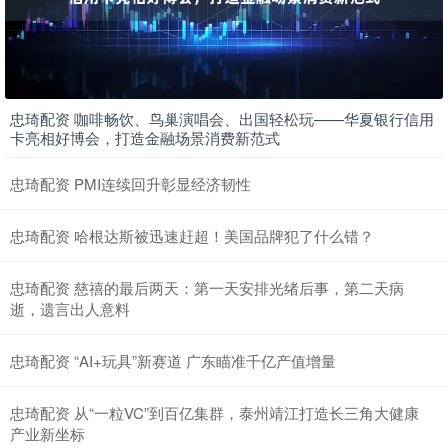
忠琦配资 咖啡畅饮、鸟巢演唱会、出国轻松玩——华夏银行信用
卡亮相好博会，打造金融场景消费新范式
忠琦配资 PMI连续回升彰显经济韧性
忠琦配资 哈根达斯被迅速赶超！美国品牌犯了什么错？
忠琦配资 慈禧的最后两天：第一天安排光绪后事，第二天病
逝，遗言出人意料
忠琦配资 “AI+玩具”新赛道 广东瞄准千亿产值增量
忠琦配资 从“一粒VC”到百亿集群，泰州靖江打造长三角大健康
产业新坐标