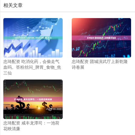
相关文章
忠琦配资 吃消化药，会偷走气
忠琦配资 团城演武厅上新乾隆
血吗。答粉丝问_脾胃_食物_焦
诗卷展
三仙
忠琦配资 咸丰龙潭司：一池荷
花映清廉