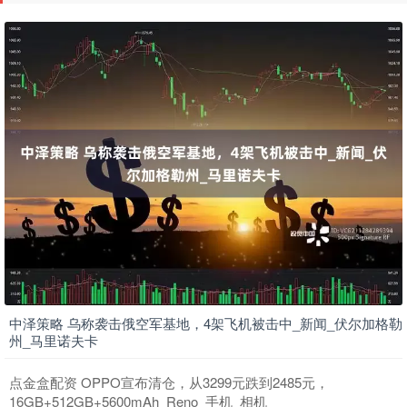
中泽策略 乌称袭击俄空军基地，4架飞机被击中_新闻_伏尔加格勒
州_马里诺夫卡
点金盒配资 OPPO宣布清仓，从3299元跌到2485元，
16GB+512GB+5600mAh_Reno_手机_相机