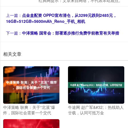
红腾网提示：文章来自网络，不代表本站观点。
上一篇：
点金盒配资 OPPO宣布清仓，从3299元跌到2485元，
16GB+512GB+5600mAh_Reno_手机_相机
下一篇：
中泽策略 国常会：部署逐步推行免费学前教育有关举措
相关文章
中泽策略 耿爽：关于“北溪”爆
牛途网 赵广军&#32;：热线助人
炸，国际社会需要一个交代
廿载，认同可抵万金