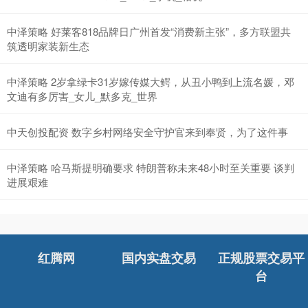
中泽策略 好莱客818品牌日广州首发“消费新主张”，多方联盟共
筑透明家装新生态
中泽策略 2岁拿绿卡31岁嫁传媒大鳄，从丑小鸭到上流名媛，邓
文迪有多厉害_女儿_默多克_世界
中天创投配资 数字乡村网络安全守护官来到奉贤，为了这件事
中泽策略 哈马斯提明确要求 特朗普称未来48小时至关重要 谈判
进展艰难
红腾网
国内实盘交易
正规股票交易平
台